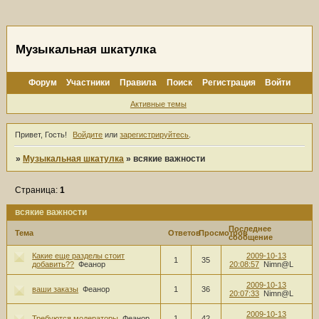
Музыкальная шкатулка
Форум
Участники
Правила
Поиск
Регистрация
Войти
Активные темы
Привет, Гость!
Войдите
или
зарегистрируйтесь
.
»
Музыкальная шкатулка
»
всякие важности
Страница:
1
всякие важности
Последнее
Тема
Ответов
Просмотров
сообщение
Какие еще разделы стоит
2009-10-13
1
35
добавить??
Феанор
20:08:57
Nimn@L
2009-10-13
ваши заказы
Феанор
1
36
20:07:33
Nimn@L
2009-10-13
Требуются модераторы
Феанор
1
42