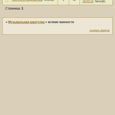
20:03:10
Nimn@L
Страница:
1
»
Музыкальная шкатулка
»
всякие важности
создать форум